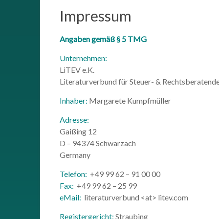
Impressum
Angaben gemäß § 5 TMG
Unternehmen:
LiTEV e.K.
Literaturverbund für Steuer- & Rechtsberatend
Inhaber:
Margarete Kumpfmüller
Adresse:
Gaißing 12
D – 94374 Schwarzach
Germany
Telefon:
+49 99 62 – 91 00 00
Fax:
+49 99 62 – 25 99
eMail:
literaturverbund <at> litev.com
Registergericht:
Straubing