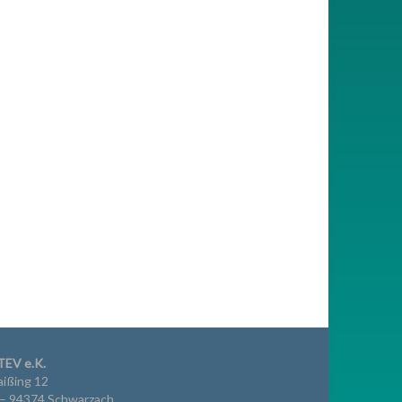
TEV e.K.
ißing 12
 – 94374 Schwarzach