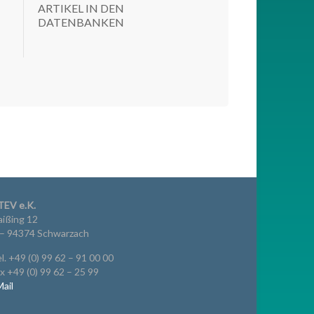
ARTIKEL IN DEN
DATENBANKEN
TEV e.K.
ißing 12
 – 94374 Schwarzach
l. +49 (0) 99 62 – 91 00 00
x +49 (0) 99 62 – 25 99
ail